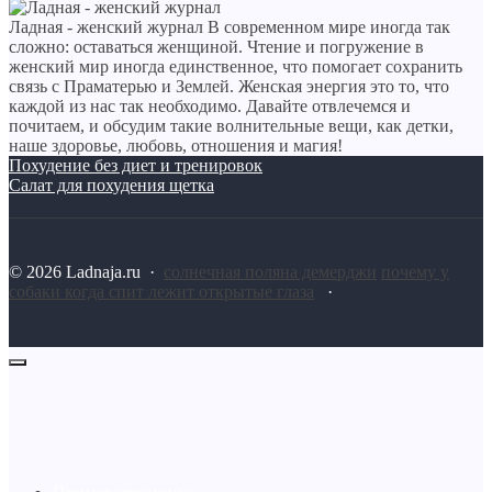
Ладная - женский журнал
В современном мире иногда так
сложно: оставаться женщиной. Чтение и погружение в
женский мир иногда единственное, что помогает сохранить
связь с Праматерью и Землей. Женская энергия это то, что
каждой из нас так необходимо. Давайте отвлечемся и
почитаем, и обсудим такие волнительные вещи, как детки,
наше здоровье, любовь, отношения и магия!
Похудение без диет и тренировок
Салат для похудения щетка
©
2026
Ladnaja.ru
·
солнечная поляна демерджи
почему у
собаки когда спит лежит открытые глаза
·