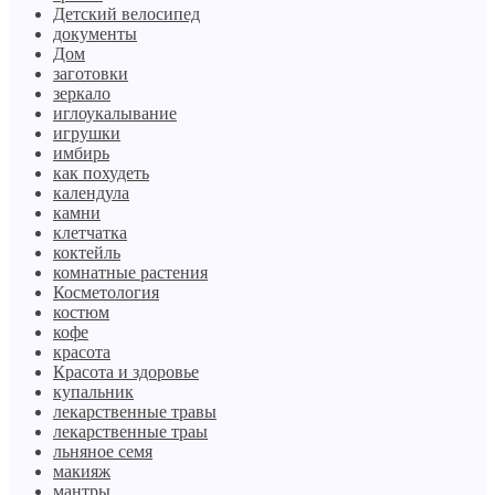
Детский велосипед
документы
Дом
заготовки
зеркало
иглоукалывание
игрушки
имбирь
как похудеть
календула
камни
клетчатка
коктейль
комнатные растения
Косметология
костюм
кофе
красота
Красота и здоровье
купальник
лекарственные травы
лекарственные траы
льняное семя
макияж
мантры