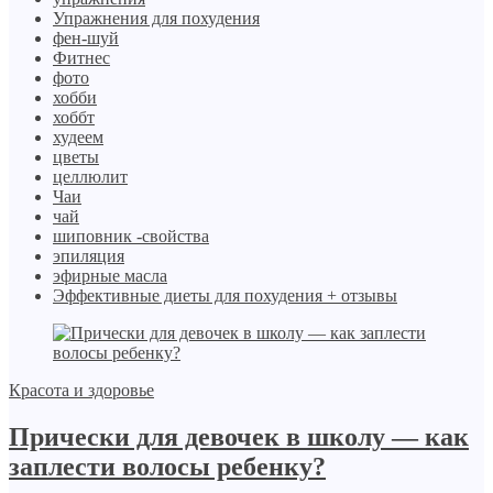
Упражнения для похудения
фен-шуй
Фитнес
фото
хобби
хоббт
худеем
цветы
целлюлит
Чаи
чай
шиповник -свойства
эпиляция
эфирные масла
Эффективные диеты для похудения + отзывы
Красота и здоровье
Прически для девочек в школу — как
заплести волосы ребенку?