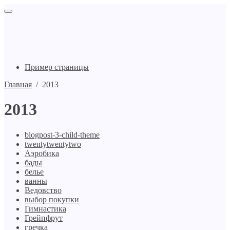
Пример страницы
Главная
/
2013
2013
blogpost-3-child-theme
twentytwentytwo
Аэробика
бады
белье
ванны
Ведовство
выбор покупки
Гимнастика
Грейпфрут
гречка