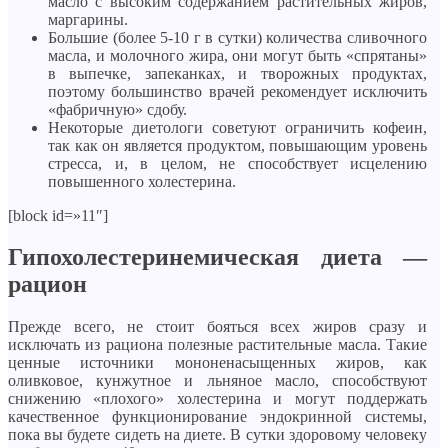
масло с высоким содержанием растительных жиров,
маргарины.
Большие (более 5-10 г в сутки) количества сливочного
масла, и молочного жира, они могут быть «спрятаны»
в выпечке, запеканках, и творожных продуктах,
поэтому большинство врачей рекомендует исключить
«фабричную» сдобу.
Некоторые диетологи советуют ограничить кофеин,
так как он является продуктом, повышающим уровень
стресса, и, в целом, не способствует исцелению
повышенного холестерина.
[block id=»11″]
Гипохолестеринемическая диета —
рацион
Прежде всего, не стоит бояться всех жиров сразу и
исключать из рациона полезные растительные масла. Такие
ценные источники мононенасыщенных жиров, как
оливковое, кунжутное и льняное масло, способствуют
снижению «плохого» холестерина и могут поддержать
качественное функционирование эндокринной системы,
пока вы будете сидеть на диете. В сутки здоровому человеку