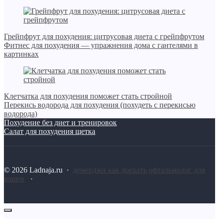
Грейпфрут для похудения: цитрусовая диета с грейпфрутом
Фитнес для похудения — упражнения дома с гантелями в
картинках
Клетчатка для похудения поможет стать стройной
Перекись водорода для похудения (похудеть с перекисью
водорода)
Похудение без диет и тренировок
Салат для похудения щетка
©
2026
Ladnaja.ru
·
демерджи как доехать
офтальмолог для
кошек
·