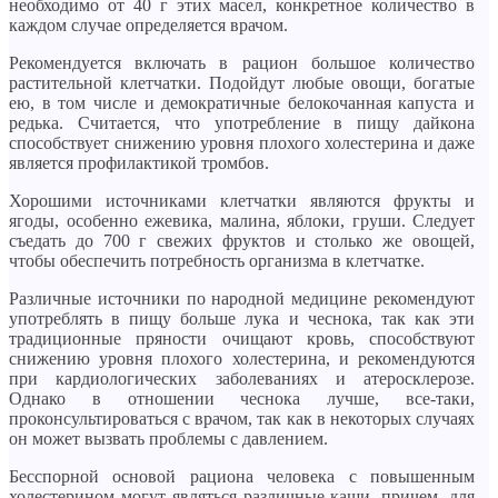
необходимо от 40 г этих масел, конкретное количество в
каждом случае определяется врачом.
Рекомендуется включать в рацион большое количество
растительной клетчатки. Подойдут любые овощи, богатые
ею, в том числе и демократичные белокочанная капуста и
редька. Считается, что употребление в пищу дайкона
способствует снижению уровня плохого холестерина и даже
является профилактикой тромбов.
Хорошими источниками клетчатки являются фрукты и
ягоды, особенно ежевика, малина, яблоки, груши. Следует
съедать до 700 г свежих фруктов и столько же овощей,
чтобы обеспечить потребность организма в клетчатке.
Различные источники по народной медицине рекомендуют
употреблять в пищу больше лука и чеснока, так как эти
традиционные пряности очищают кровь, способствуют
снижению уровня плохого холестерина, и рекомендуются
при кардиологических заболеваниях и атеросклерозе.
Однако в отношении чеснока лучше, все-таки,
проконсультироваться с врачом, так как в некоторых случаях
он может вызвать проблемы с давлением.
Бесспорной основой рациона человека с повышенным
холестерином могут являться различные каши, причем, для