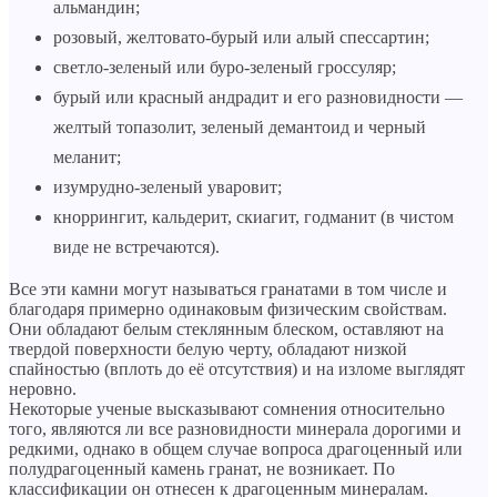
альмандин;
розовый, желтовато-бурый или алый спессартин;
светло-зеленый или буро-зеленый гроссуляр;
бурый или красный андрадит и его разновидности —
желтый топазолит, зеленый демантоид и черный
меланит;
изумрудно-зеленый уваровит;
кноррингит, кальдерит, скиагит, годманит (в чистом
виде не встречаются).
Все эти камни могут называться гранатами в том числе и
благодаря примерно одинаковым физическим свойствам.
Они обладают белым стеклянным блеском, оставляют на
твердой поверхности белую черту, обладают низкой
спайностью (вплоть до её отсутствия) и на изломе выглядят
неровно.
Некоторые ученые высказывают сомнения относительно
того, являются ли все разновидности минерала дорогими и
редкими, однако в общем случае вопроса драгоценный или
полудрагоценный камень гранат, не возникает. По
классификации он отнесен к драгоценным минералам.