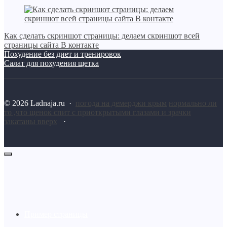
Как сделать скриншот страницы: делаем скриншот всей
страницы сайта В контакте
Похудение без диет и тренировок
Салат для похудения щетка
©
2026
Ladnaja.ru
·
погода на демерджи крым
нормально ли
то ,что щенок спит с приоткрытыми глазами и зрачки
закатаны вверх
·
Пример страницы