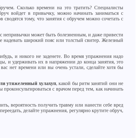
бручем. Сколько времени на это тратить? Специалисты
бруч войдет в привычку, можно начинать заниматься с
сводятся тому, что занятия с обручем можно сочетать с
и с непривычки может быть болезненным, и даже привести
чше надевать широкий пояс или толстый свитер. Железный
нибудь, и никого не заденете. Во время упражнения надо
ы, и удерживать их в напряжении до конца занятия, это
 вас нет времени или вы очень устали, сделайте хотя бы
ли утяжеленный хулахуп
, какой бы ритм занятий они не
проконсультироваться с врачом перед тем, как начинать
ить, вероятность получить травму или нанести себе вред
переедать, делайте упражнения, регулярно крутите обруч,