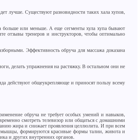
идет лучше. Существуют разновидности таких хала хупов,
а больше или меньше. А еще сегменты хула хупа бывают
чите отзывы тренеров и инструкторов, чтобы оптимально
зборными. Эффективность обруча для массажа доказана
оги, делать упражнения на растяжку. В остальном они не
вида действуют общеукрепляюще и приносят пользу всему
рименение обруча не требует особых умений и навыков,
овременно смотреть телевизор или общаться с домашними
ганию жира и снижает проявления целлюлита. И при всем
ся мышцы, формируются красивые формы талии, живота и
ика и других внутренних органов.