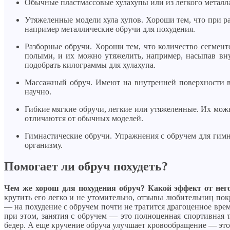
Обычные пластмассовые хулахупы или из легкого металл
Утяжеленные модели хула хупов. Хороши тем, что при ра
например металлические обручи для похудения.
Разборные обручи. Хороши тем, что количество сегмен
полыми, и их можно утяжелить, например, насыпав внут
подобрать килограммы для хулахупа.
Массажный обруч. Имеют на внутренней поверхности в
научно.
Гибкие мягкие обручи, легкие или утяжеленные. Их можн
отличаются от обычных моделей.
Гимнастические обручи. Упражнения с обручем для гимн
организму.
Помогает ли обруч похудеть?
Чем же хорош для похудения обруч? Какой эффект от нег
крутить его легко и не утомительно, отзывы любительниц по
— на похудение с обручем почти не тратится драгоценное вр
при этом, занятия с обручем — это полноценная спортивная
бедер. А еще кручение обруча улучшает кровообращение — это 