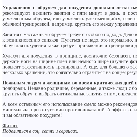
Упражнения с обручем для похудения довольно легко на
рекомендуют начинать занятия с пяти минут в день, и пост
утяжеленным обручем, или утяжелить уже имеющийся, если его
обычной тренировкой, например, крутить его между упражнени
Занятия с массажным обручем требуют особого подхода. Дело 
к возникновению синяков. Пугаться не надо, это нормально, 
обруч для похудения также требует привыкания и тренировки 
Хулахуп для похудения, в принципе, достаточно безопасен, н
держать ноги на ширине плеч или немного шире (изучите фото
повысит эффективность тренировки. А еще, для большего эффе
несколько вращений, это обязательно отразиться на общем резул
Пожилым людям и женщинам во время критических дней не
подбирали. Недавно родившие, беременные, а также люди с бо
крутить обруч, и выбрать оптимальные занятия с ним, определи
А всем остальным его использование смело можно рекомендова
минимальна, при отсутствии противопоказаний. А эффект от ис
и вы обязательно похудеете!
Фитнес
Поделиться в соц. сетях и сервисах: