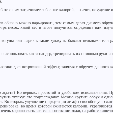
а.
боте с ним затрачивается больше калорий, а значит, похудение 
тов обычно можно варьировать, тем самым делая диаметр обруч
рь песок, какой вес в итоге получится, определять вам: изу
ыступы или шарики, такие хулахупы бывают цельными или ра
о использовать как эспандер, тренировать их помощью руки и н
астики дает потрясающий эффект, занятия с обручем данного 
о ждать?
Во-первых, простотой и удобством использования. П
крутить хулахуп это подтверждают. Можно крутить обруч и одн
емя. Во-вторых, улучшение циркуляции лимфы способствует сжи
 тренировка, во время которой сжигаются калории, укрепляют
очень хорошо сказывается на состоянии кожи, на работе кишечн