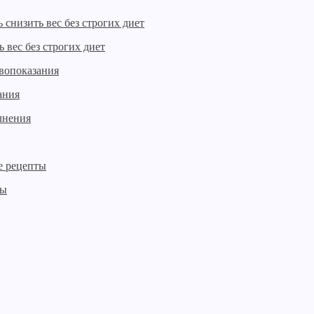
 вес без строгих диет
ания
ты