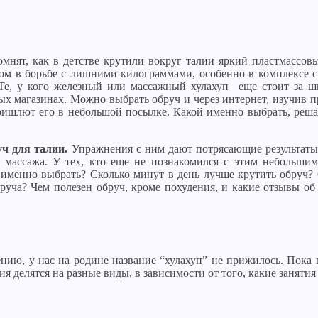
мнят, как в детстве крутили вокруг талии яркий пластмассов
ком в борьбе с лишними килограммами, особенно в комплексе 
 Те, у кого железный или массажный хулахуп еще стоит за ш
х магазинах. Можно выбрать обруч и через интернет, изучив п
ришлют его в небольшой посылке. Какой именно выбрать, реша
уч для талии.
Упражнения с ним дают потрясающие результаты
с массажа. У тех, кто еще не познакомился с этим небольши
именно выбрать? Сколько минут в день лучше крутить обруч? 
уча? Чем полезен обруч, кроме похудения, и какие отзывы об
нию, у нас на родине название “хулахуп” не прижилось. Пока 
я делятся на разные виды, в зависимости от того, какие заняти