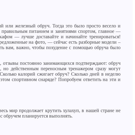
ый или железный обруч. Тогда это было просто весело и
с правильным питанием и занятиями спортом, главное —
кафом — лучше доставайте и начинайте тренироваться!
редложенные на фото, — сейчас есть разборные модели –
ть вам, важно, чтобы похудение с помощью обруча было
, отзывы постоянно занимающихся подтверждают: обруч
м, но действенным переносным тренажером сразу могут
Сколько калорий сжигает обруч? Сколько дней в неделю
 этом спортивном снаряде? Попробуем ответить на эти и
весь мир продолжает крутить хулахуп, в нашей стране не
я с обручем планируется выполнять.