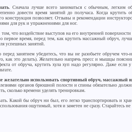
чать
. Сначала лучше всего заниматься с обычным, легким о
епенно довести время занятий до получаса. Когда крутить о
 конструкция позволяет. Отзывы и рекомендации инструкторов 
ями для рук и упражнениями для ног.
в том, что воздействие выступов на его внутренней поверхност
но первое время, перед тем, как крутить массажный обруч, лу
для успешных занятий.
о перед занятием убедитесь, что вы не разобьете обручем что-
, как это делать). Желательно напрячь пресс и мышцы поясниц
кта от обруча, крутить хула хуп надо регулярно. Даже если у
ьтате.
 желательно использовать спортивный обруч, массажный и
лезнями органов брюшной полости и спины обязательно должны 
ть, сколько времени уделять тренировкам.
ть. Какой бы обруч ни был, его легко транспортировать и хран
пользования ощутимый, хотя и заметен не сразу. Старайтесь не 