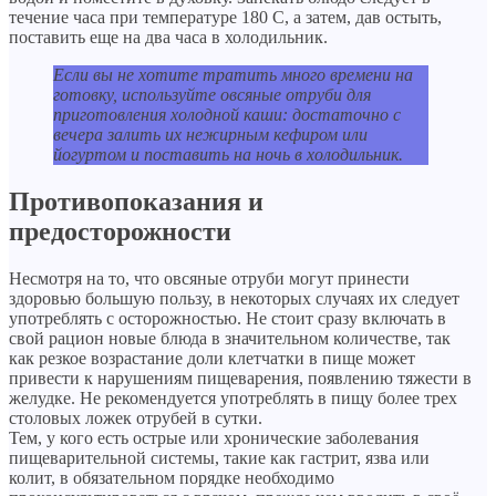
течение часа при температуре 180 С, а затем, дав остыть,
поставить еще на два часа в холодильник.
Если вы не хотите тратить много времени на
готовку, используйте овсяные отруби для
приготовления холодной каши: достаточно с
вечера залить их нежирным кефиром или
йогуртом и поставить на ночь в холодильник.
Противопоказания и
предосторожности
Несмотря на то, что овсяные отруби могут принести
здоровью большую пользу, в некоторых случаях их следует
употреблять с осторожностью. Не стоит сразу включать в
свой рацион новые блюда в значительном количестве, так
как резкое возрастание доли клетчатки в пище может
привести к нарушениям пищеварения, появлению тяжести в
желудке. Не рекомендуется употреблять в пищу более трех
столовых ложек отрубей в сутки.
Тем, у кого есть острые или хронические заболевания
пищеварительной системы, такие как гастрит, язва или
колит, в обязательном порядке необходимо