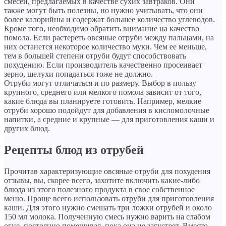
смесей, предлагаемых в качестве сухих завтраков. Они
также могут быть полезны, но нужно учитывать, что они
более калорийны и содержат большее количество углеводов.
Кроме того, необходимо обратить внимание на качество
помола. Если растереть овсяные отруби между пальцами, на
них останется некоторое количество муки. Чем ее меньше,
тем в большей степени отруби будут способствовать
похудению. Если производитель качественно просеивает
зерно, шелухи попадаться тоже не должно.
Отруби могут отличаться и по размеру. Выбор в пользу
крупного, среднего или мелкого помола зависит от того,
какие блюда вы планируете готовить. Например, мелкие
отруби хорошо подойдут для добавления в кисломолочные
напитки, а средние и крупные — для приготовления каши и
других блюд.
Рецепты блюд из отрубей
Прочитав характеризующие овсяные отруби для похудения
отзывы, вы, скорее всего, захотите включить какие-либо
блюда из этого полезного продукта в свое собственное
меню. Проще всего использовать отруби для приготовления
каши. Для этого нужно смешать три ложки отрубей и около
150 мл молока. Полученную смесь нужно варить на слабом
огне, постоянно помешивая, пока она не загустеет. Вместо