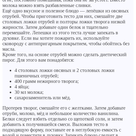
молока можно взять разбавленные сливки.
Ещё одно вкусное и полезное блюдо — лепёшки из овсяных
отрубей. Чтобы приготовить тесто для них, смешайте две
столовых ложки отрубей и полторы ложки творога низкой
жирности. Затем добавьте один белок и тщательно
перемешайте. Лепешки из этого теста лучше запекать в
духовке. Если вы хотите пожарить их, используйте
сковороду с антипригарным покрытием, чтобы обойтись без
масла.
Кроме того, на основе отрубей можно сделать диетический
пирог. Для этого вам понадобятся:
4 столовых ложки овсяных и 2 столовых ложки
пшеничных отрубей;
400 грамм нежирного творога;
4 яйца;
30 мл молока;
сахарозаменитель или мёд.
Протерев творог, смешайте его с желтками. Затем добавьте
отруби, молоко, мёд и небольшое количество ванилина.
Белки следует взбить отдельно со щепоткой соли, и затем
добавить к получившейся смеси. Выложив тесто в
подходящую форму, поставьте ее в неглубокую емкость с
водой и поместите в духовку. Запекать блюдо следует в