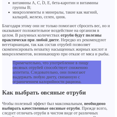
витамины А, С, D, E, бета-каротин и витамины
группы В;
микроэлементы и минералы, такие как магний,
кальций, железо, селен, цинк.
Благодаря этому они не только помогают сбросить вес, но и
оказывают положительное воздействие на организм в
целом. В разумных количествах
отруби будут полезны
практически при любой диете
. Нередко их рекомендуют
вегетарианцам, так как состав отрубей позволяет
скомпенсировать нехватку насыщенных жирных кислот и
микроэлементов, возникающую при отказе от мяса и рыбы.
Примечательно, что употребление в пищу
овсяных отрубей способствует снижению
аппетита. Следовательно, они помогают
выдержать любую диету, связанную с
ограничением калорийности рациона.
Как выбрать овсяные отруби
Чтобы полезный эффект был максимальным,
необходимо
выбирать качественные овсяные отруби
. Прежде всего,
следует отличать отруби в чистом виде от различных