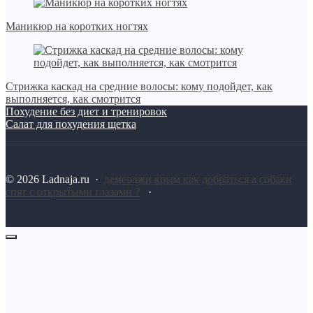
Маникюр на коротких ногтях
Стрижка каскад на средние волосы: кому подойдет, как
выполняется, как смотрится
Похудение без диет и тренировок
Салат для похудения щетка
©
2026
Ladnaja.ru
·
демерджи крым как добраться
а собаки
спят с открытыми глазами ?
·