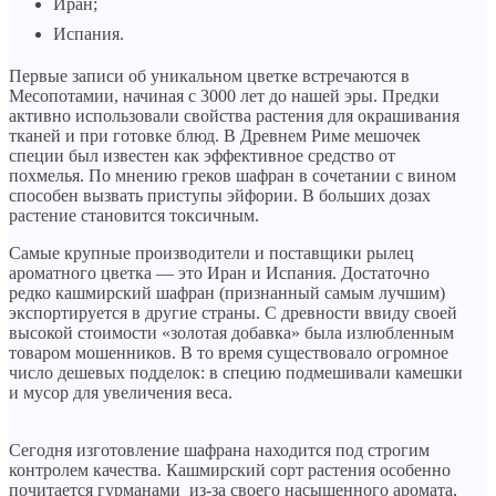
Иран;
Испания.
Первые записи об уникальном цветке встречаются в
Месопотамии, начиная с 3000 лет до нашей эры. Предки
активно использовали свойства растения для окрашивания
тканей и при готовке блюд. В Древнем Риме мешочек
специи был известен как эффективное средство от
похмелья. По мнению греков шафран в сочетании с вином
способен вызвать приступы эйфории. В больших дозах
растение становится токсичным.
Самые крупные производители и поставщики рылец
ароматного цветка — это Иран и Испания. Достаточно
редко кашмирский шафран (признанный самым лучшим)
экспортируется в другие страны. С древности ввиду своей
высокой стоимости «золотая добавка» была излюбленным
товаром мошенников. В то время существовало огромное
число дешевых подделок: в специю подмешивали камешки
и мусор для увеличения веса.
Сегодня изготовление шафрана находится под строгим
контролем качества. Кашмирский сорт растения особенно
почитается гурманами из-за своего насыщенного аромата,