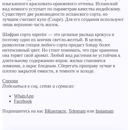
изысканного красновато-оранжевого оттенка. Испанский
вид немного уступает по параметрам качества индийскому.
Существует две разновидности испанского сорта, но
лучшим считают купе (Coupe). Для его создания используют
лишь верхнюю часть жилок.
Шафран сорта superior — это цельные рыльца крокуса и
поэтому один их кончик светло-желтый. В целом,
размолотая специя любого сорта придаст блюду более
интенсивный цвет. Но стоит понимать, что при хранении
она теряет свой аромат. Любой вид растения не устойчив к
длительному содержанию впрок: жилки становятся
ломкими, а окрас бледным. Сберегать приправу лучше в
плотно закрытой емкости, в темноте и холоде.
Специи
Поделиться в соц. сетях и сервисах:
WhatsApp
Facebook
Подпишитесь на нас
ВКонтакте
,
Telegram
или
Instagram