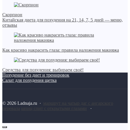
Скорпион
Китайская диета для похудения на 21, 14, 7, 5 дней — меню,
отзывы
Как красиво накрасить глаза: правила наложения макияжа
Средства для похудения: выбираем своё!
Похудение без диет и тренировок
Салат для похудения щетка
©
2026
Ladnaja.ru
·
маршрут на чатыр даг с ангарского
перевала
шпиц спит с открытыми глазами
·