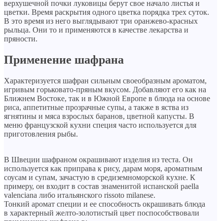
верхушечной почки луковицы берут свое начало листья и
цветки. Время раскрытия одного цветка порядка трех суток.
В это время из него выглядывают три оранжево-красных
рыльца. Они то и применяются в качестве лекарства и
пряности.
Применение шафрана
Характеризуется шафран сильным своеобразным ароматом,
игривым горьковато-пряным вкусом. Добавляют его как на
Ближнем Востоке, так и в Южной Европе в блюда на основе
риса, аппетитные прозрачные супы, а также в яства из
ягнятины и мяса взрослых баранов, цветной капусты. В
меню французской кухни специя часто используется для
приготовления рыбы.
В Швеции шафраном окрашивают изделия из теста. Он
используется как приправа к рису, дарам моря, ароматным
соусам и супам, зачастую в средиземноморской кухне. К
примеру, он входит в состав знаменитой испанской paella
valenciana либо итальянского rissoto milanese.
Тонкий аромат специи и ее способность окрашивать блюда
в характерный желто-золотистый цвет поспособствовали