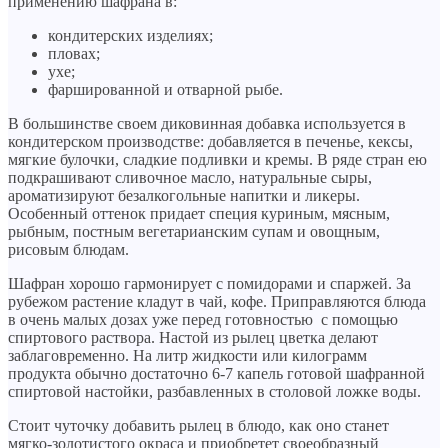
применению шафрана в:
кондитерских изделиях;
пловах;
ухе;
фаршированной и отварной рыбе.
В большинстве своем диковинная добавка используется в
кондитерском производстве: добавляется в печенье, кексы,
мягкие булочки, сладкие подливки и кремы. В ряде стран ею
подкрашивают сливочное масло, натуральные сыры,
ароматизируют безалкогольные напитки и ликеры.
Особенный оттенок придает специя куриным, мясным,
рыбным, постным вегетарианским супам и овощным,
рисовым блюдам.
Шафран хорошо гармонирует с помидорами и спаржей. За
рубежом растение кладут в чай, кофе. Приправляются блюда
в очень малых дозах уже перед готовностью с помощью
спиртового раствора. Настой из рылец цветка делают
заблаговременно. На литр жидкости или килограмм
продукта обычно достаточно 6-7 капель готовой шафранной
спиртовой настойки, разбавленных в столовой ложке воды.
Стоит чуточку добавить рылец в блюдо, как оно станет
мягко-золотистого окраса и приобретет своеобразный