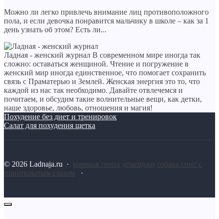
Можно ли легко привлечь внимание лиц противоположного
пола, и если девочка понравится мальчику в школе – как за 1
день узнать об этом? Есть ли...
Ладная - женский журнал
В современном мире иногда так
сложно: оставаться женщиной. Чтение и погружение в
женский мир иногда единственное, что помогает сохранить
связь с Праматерью и Землей. Женская энергия это то, что
каждой из нас так необходимо. Давайте отвлечемся и
почитаем, и обсудим такие волнительные вещи, как детки,
наше здоровье, любовь, отношения и магия!
Похудение без диет и тренировок
Салат для похудения щетка
©
2026
Ladnaja.ru
·
коровья тропа демерджи
собака спит с
приоткрытым глазом
·