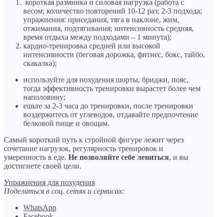
короткая разминка и силовая нагрузка (работа с
весом; количество повторений 10-12 раз; 2-3 подхода;
упражнения: приседания, тяга в наклоне, жим,
отжимания, подтягивания; интенсивность средняя,
время отдыха между подходами – 1 минута);
кардио-тренировка средней или высокой
интенсивности (беговая дорожка, фитнес, бокс, тайбо,
скакалка);
используйте для похудения шорты, бриджи, пояс,
тогда эффективность тренировки вырастет более чем
наполовину;
ешьте за 2-3 часа до тренировки, после тренировки
воздержитесь от углеводов, отдавайте предпочтение
белковой пище и овощам.
Самый короткий путь к стройной фигуре лежит через
сочетание нагрузок, регулярность тренировок и
умеренность в еде.
Не позволяйте себе лениться
, и вы
достигнете своей цели.
Упражнения для похудения
Поделиться в соц. сетях и сервисах:
WhatsApp
Facebook