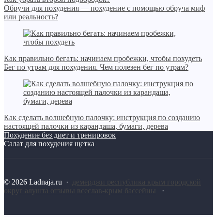
Обручи для похудения — похудение с помощью обруча миф
или реальность?
Как правильно бегать: начинаем пробежки, чтобы похудеть
Бег по утрам для похудения. Чем полезен бег по утрам?
Как сделать волшебную палочку: инструкция по созданию
настоящей палочки из карандаша, бумаги, дерева
Похудение без диет и тренировок
Салат для похудения щетка
©
2026
Ladnaja.ru
·
демерджи республика крым городской
округ алушта отзывы
всеслав-крым бассейны
·