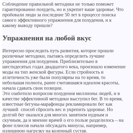
Соблюдение правильной методики не только поможет
гарантированно похудеть, но и укрепит ваше здоровье. Что
пробовали люди за последние 50 лет в процессе поиска
самого эффективного упражнения для похудения, и к
какому выводу пришли?
Упражнения на любой вкус
Интересно проследить путь развития, которое прошли
различные методики, пытаясь определить лучшие
упражнения для похудения.
Приблизительно в
шестидесятых годах двадцатого века, произошло изменение
моды на тип женской фигуры. Если стройность и
атлетичность уже были популярны на то время, то
небольшая полнота, ранее считавшаяся идеалом красоты,
начала сдавать свои позиции.
Это озаботило вопросом похудения миллионы людей, и в
качестве эффективной методики выступил бег. В то время,
известные бегуны-марафонцы рекламировали бег как
лучший способ сбросить вес и укрепить здоровье. Но
долгий бег оказался для многих занятием нудным и
скучным, да и мнение врачей о его пользе разделилось – на
фоне плюсов начали обсуждать минусы, например,
излишнюю нагрузку на коленный сустав.