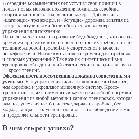
В середине восьмидесятых бег уступил свои позиции в
пользу новых методик похудения: появилась аэробика,
спортивные танцклассы, велотренажеры. Добавились
«шагающие» тренажеры, и «бегущие» дорожки, занятия на
которых энтузиастами были объявлены как супер
упражнения для похудения.
Параллельно с этим шло развитие бодибилдинга, которое со
временем привело к возникновению строгих требований по
толщине жировой прослойки у спортсменов и моде на
рельефное тело. Но где взять столько времени для аэробных
и силовых упражнений? Так возник синтетический вид
тренировок, объединивший атлетические и кардио-нагрузки
— кросс-тренинг.
Эффективность кросс-тренинга доказана современными
учеными
. Его упражнения сжигают лишний жир быстрее,
чем аэробика и укрепляют мышечную систему. Кросс-
тренинг позволяет применить в качестве аэробной нагрузки
упражнения из любой методики кардио-тренировок, которая
вам по душе: фитнес, бодифлекс, зарядка, аэробика, бег,
ходьба, танцы – что угодно, главное – это соблюдение темпа
и продолжительности тренировки.
В чем секрет успеха?