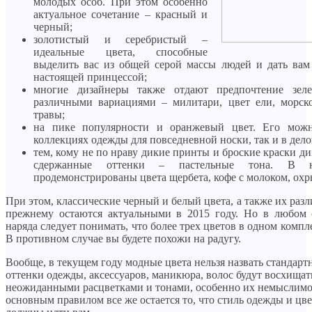
молодых особ. При этом особенно
актуальное сочетание – красный и
черный;
золотистый и серебристый –
идеальные цвета, способные
выделить вас из общей серой массы людей и дать вам 
настоящей принцессой;
многие дизайнеры также отдают предпочтение зел
различными вариациями – милитари, цвет ели, морск
травы;
на пике популярности и оранжевый цвет. Его можн
коллекциях одежды для повседневной носки, так и в дело
тем, кому не по нраву дикие принты и броские краски д
сдержанные оттенки – пастельные тона. В н
продемонстрированы цвета щербета, кофе с молоком, охр
При этом, классические черный и белый цвета, а также их раз
прежнему остаются актуальными в 2015 году. Но в любом 
наряда следует понимать, что более трех цветов в одном компле
В противном случае вы будете похожи на радугу.
Вообще, в текущем году модные цвета нельзя назвать стандарт
оттенки одежды, аксессуаров, маникюра, волос будут восхищат
неожиданными расцветками и тонами, особенно их немыслимо
основным правилом все же остается то, что стиль одежды и цв