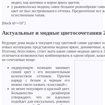
модно, как кончики и корни ярких цветов;
у рыжеволосых модниц самое большое разнообразие гамм
цвет не был экстремального оттенка. Предпочтение все ж
естественным тонам.
[block id=»10″]
Актуальные и модные цветосочетания 2
Ведущие дома моды в текущем году цветовой гамме уделяют о
новых коллекциях представлены модные яркие, динамичные, к
Поэтому, безусловно, стоит знать какие самые модные цвета в 2
отличается возможностью комбинировать в одном образе, каза
не сочетаемые вещи:
лидирующую позицию занимает
синий цвет с его внушительным
количеством оттенков. Причем
наряду с белым и черным его
можно смело назвать «классикой»;
не менее популярен и красный цвет.
Большинство дизайнеров
утверждают, что он идеально
подойдет для сексуальных, роковых