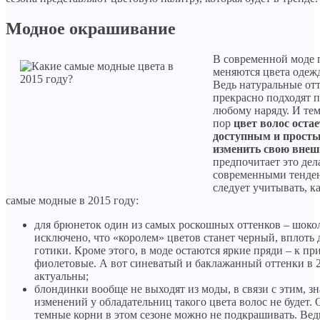
Модное окрашивание
В современной моде 
меняются цвета одежд
Ведь натуральные от
прекрасно подходят п
любому наряду. И тем
пор
цвет волос оста
доступным и просты
изменить свою внеш
предпочитает это дел
современными тенде
следует учитывать, к
самые модные в 2015 году:
для брюнеток один из самых роскошных оттенков – шоко
исключено, что «королем» цветов станет черный, вплоть
готики. Кроме этого, в моде остаются яркие пряди – к пр
фиолетовые. А вот синеватый и баклажанный оттенки в 2
актуальны;
блондинки вообще не выходят из моды, в связи с этим, з
изменений у обладательниц такого цвета волос не будет.
темные корни в этом сезоне можно не подкрашивать. Ведь