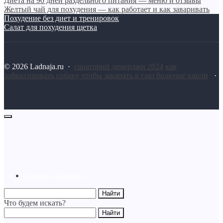
Диета на 90 дней раздельного питания — меню и отзывы
Желтый чай для похудения — как работает и как заваривать
Похудение без диет и тренировок
Салат для похудения щетка
©
2026
Ladnaja.ru
·
санаторий демерджи 2024
как
зафиксировать собаку чтобы закапать в глаз болючие капли
·
Пример страницы
Что будем искать?