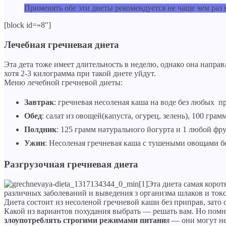
Применять обе эти диеты рекомендуется не чаще чем раз 
[block id=»8″]
Лечебная гречневая диета
Эта дета тоже имеет длительность в неделю, однако она направ
хотя 2-3 килограмма при такой диете уйдут.
Меню лечебной гречневой диеты:
Завтрак
: гречневая несоленая каша на воде без любых п
Обед
: салат из овощей(капуста, огурец, зелень), 100 гр
Полдник
: 125 грамм натурального йогурта и 1 любой фру
Ужин
: Несоленая гречневая каша с тушеными овощами б
Разгрузочная гречневая диета
Эта диета самая корот
различных заболеваний и выведения з организма шлаков и ток
Диета состоит из несоленой гречневой каши без приправ, зат
Какой из вариантов похудания выбрать — решать вам. Но помн
злоупотреблять строгими режимами питани
я — они могут не