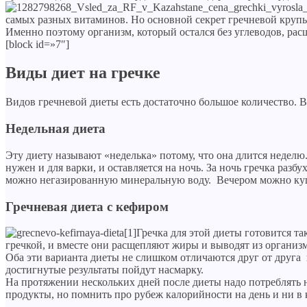
самых разных витаминов. Но основной секрет гречневой крупы 
Именно поэтому организм, который остался без углеводов, рас
[block id=»7″]
Виды диет на гречке
Видов гречневой диеты есть достаточно большое количество. В
Недельная диета
Эту диету называют «неделька» потому, что она длится неделю.
нужен и для варки, и оставляется на ночь. За ночь гречка разбу
можно негазированную минеральную воду. Вечером можно кушат
Гречневая диета с кефиром
Гречка для этой диеты готовится та
гречкой, и вместе они расщепляют жиры и выводят из организм
Оба эти варианта диеты не слишком отличаются друг от друга
достигнутые результаты пойдут насмарку.
На протяжении нескольких дней после диеты надо потреблять н
продукты, но помнить про рубеж калорийности на день и ни в к