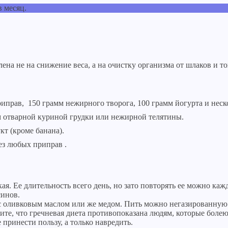
в месяц.
лена не на снижение веса, а на очистку организма от шлаков и 
риправ, 150 грамм нежирного творога, 100 грамм йогурта и неск
амм отварной куриной грудки или нежирной телятины.
кт (кроме банана).
ез любых приправ .
кая. Ее длительность всего день, но зато повторять ее можно к
синов.
о с оливковым маслом или же медом. Пить можно негазированную
ите, что гречневая диета противопоказана людям, которые боле
 принести пользу, а только навредить.