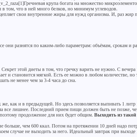
Гречневая крупа богата на множество микроэлементо
в том, что в ней много белков, но минимум углеводов.
щепляет свои внутренние жиры для нужд организма. И, раз жир п
се они разнятся по каким-либо параметрам: объёмам, срокам и 
 Секрет этой диеты в том, что гречку варить не нужно. С вечер
хает и становится мягкой. Есть ее можно в любом количестве, но 
ь не менее чем за 3-4 часа до сна.
к же, как и в предыдущей. Но здесь позволяется выпивать 1 литр
а все лишнее. Последний прием пищи должен быть не позже, чем 
 поэтому продолжение для них будет общим.
Выходить из такой
е больше, чем 600 ккал. Потом на протяжении 10 дней надо пот
оем случае не выходить за него. Идеальный завтрак при выходе и