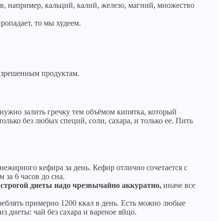
в, например, кальций, калий, железо, магний, множество
ропадает, то мы худеем.
разрешенным продуктам.
а нужно залить гречку тем объёмом кипятка, который
только без любых специй, соли, сахара, и только ее. Пить
 нежирного кефира за день. Кефир отлично сочетается с
за 6 часов до сна.
 строгой диеты надо чрезвычайно аккуратно,
иначе все
реблять примерно 1200 ккал в день. Есть можно любые
з диеты: чай без сахара и вареное яйцо.