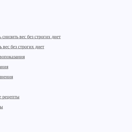
 вес без строгих диет
ания
ты