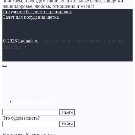
почитаем, и обсудим такие волнительные вещи, как детки,
наше здоровье, любовь, отношения и магия!
Похудение без диет и тренировок
Салат для похудения щетка
©
2026
Ladnaja.ru
·
демерджи на машине
монтаж труб для
бассейна
·
Пример страницы
Что будем искать?
Например,
К чему сниться