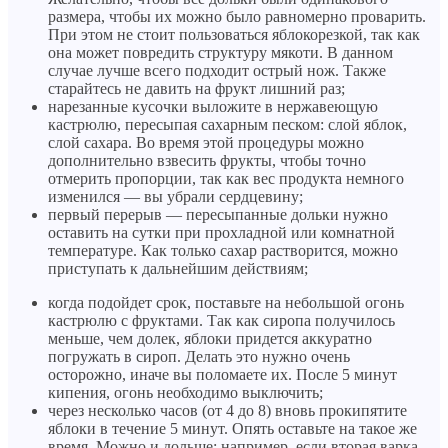
размера, чтобы их можно было равномерно проварить.
При этом не стоит пользоваться яблокорезкой, так как
она может повредить структуру мякоти. В данном
случае лучше всего подходит острый нож. Также
старайтесь не давить на фрукт лишний раз;
нарезанные кусочки выложите в нержавеющую
кастрюлю, пересыпая сахарным песком: слой яблок,
слой сахара. Во время этой процедуры можно
дополнительно взвесить фрукты, чтобы точно
отмерить пропорции, так как вес продукта немного
изменился — вы убрали сердцевину;
первый перерыв — пересыпанные дольки нужно
оставить на сутки при прохладной или комнатной
температуре. Как только сахар растворится, можно
приступать к дальнейшим действиям;
когда подойдет срок, поставьте на небольшой огонь
кастрюлю с фруктами. Так как сиропа получилось
меньше, чем долек, яблоки придется аккуратно
погружать в сироп. Делать это нужно очень
осторожно, иначе вы поломаете их. После 5 минут
кипения, огонь необходимо выключить;
через несколько часов (от 4 до 8) вновь прокипятите
яблоки в течение 5 минут. Опять оставьте на такое же
время. Можно и дольше: например, если вторая варка