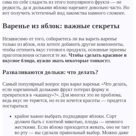
сама по себе сладость из этого популярного фрукта — не
редкость, да и дольками яблоко нарезают довольно часто. Но
вот получить эстетичный вид лакомства намного сложнее.
Варенье из яблок: важные секреты
Независимо от того, собираетесь ли вы варить варенье
только из яблок, или хотите добавить другие компоненты,
чтобы оттенить вкус готового продукта, основные приемы
приготовления остаются те же.
Чтобы сделать красивое и
вкусное блюдо, нужно знать некоторые тонкост
и.
Разваливаются дольки: что делать?
Самый популярный вопрос при варке варенья: «Что делать,
если нарезанный дольками фрукт потерял форму и
превратился в «кашицу»?». Для многих это не проблема,
ведь вкус не теряется, но если хочется красоты — придется
постараться:
крайне важно выбрать подходящие яблоки. Сорт
должен быть с плотной мякотью, плоды — немного
жесткими. Если яблоко приходится жевать, оно не тает
во рту — вы сделали правильный выбор. Можно даже