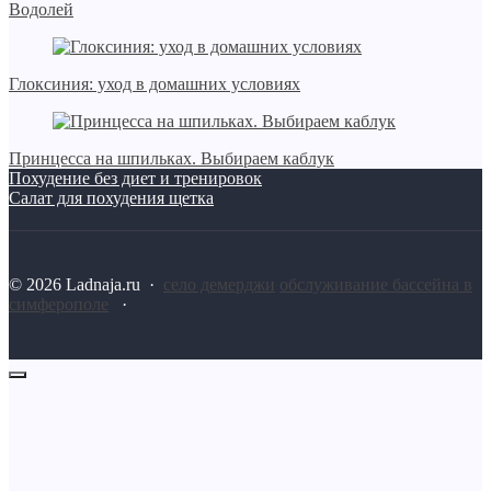
Водолей
Глоксиния: уход в домашних условиях
Принцесса на шпильках. Выбираем каблук
Похудение без диет и тренировок
Салат для похудения щетка
©
2026
Ladnaja.ru
·
село демерджи
обслуживание бассейна в
симферополе
·