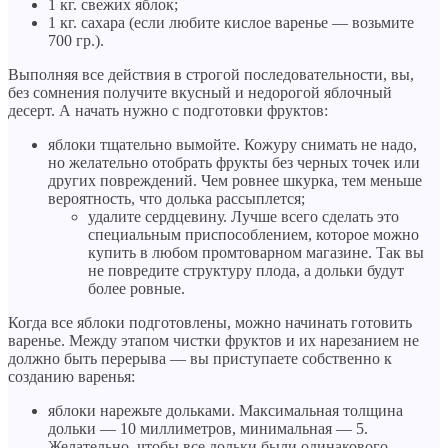
1 кг. свежих яблок;
1 кг. сахара (если любите кислое варенье — возьмите
700 гр.).
Выполняя все действия в строгой последовательности, вы,
без сомнения получите вкусный и недорогой яблочный
десерт. А начать нужно с подготовки фруктов:
яблоки тщательно вымойте. Кожуру снимать не надо,
но желательно отобрать фрукты без черных точек или
других повреждений. Чем ровнее шкурка, тем меньше
вероятность, что долька рассыплется;
удалите сердцевину. Лучше всего сделать это
специальным приспособлением, которое можно
купить в любом промтоварном магазине. Так вы
не повредите структуру плода, а дольки будут
более ровные.
Когда все яблоки подготовлены, можно начинать готовить
варенье. Между этапом чистки фруктов и их нарезанием не
должно быть перерыва — вы приступаете собственно к
созданию варенья:
яблоки нарежьте дольками. Максимальная толщина
дольки — 10 миллиметров, минимальная — 5.
Желательно, чтобы все дольки были одинакового