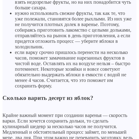
взять недозрелые фрукты, но на них понадобится чуть
больше сахара.
нужно использовать свежие фрукты, так как те, что
уже полежали, становятся более рыхлыми. Из них уже
не получится плотных долек в варенье. Поэтому,
собираясь приготовить лакомство с целыми дольками,
отправляйтесь на рынок в день приготовления, а если
придется отложить процесс — уберите яблоки в
холодильник.
если варку срочно пришлось перенести на несколько
часов, поможет замачивание нарезанных фруктов в
чистой воде. Оставлять их на воздухе нельзя – быстро
потемнеют. Некоторые хозяйки и вовсе советуют
обязательно выдержать яблоки в емкости с водой не
менее 4 часов. Считается, что это поможет им
сохранить форму.
Сколько варить десерт из яблок?
Крайне важный момент при создании варенья — скорость
варки. Если хочется сохранить дольки, то сделать
кулинарный шедевр за несколько часов не получится.
Медленный и обстоятельный процесс займет, по меньшей
мере, два дня. При этом важно не переварить заготовку, ведь