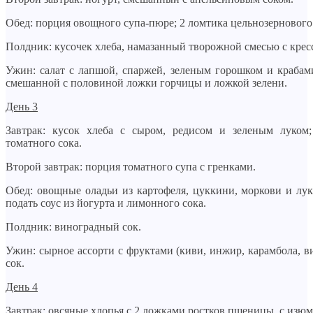
Обед: порция овощного супа-пюре; 2 ломтика цельнозернового
Полдник: кусочек хлеба, намазанный творожной смесью с кресс
Ужин: салат с лапшой, спаржей, зеленым горошком и крабами
смешанной с половиной ложки горчицы и ложкой зелени.
День 3
Завтрак: кусок хлеба с сыром, редисом и зеленым луком;
томатного сока.
Второй завтрак: порция томатного супа с гренками.
Обед: овощные оладьи из картофеля, цуккини, моркови и лук
подать соус из йогурта и лимонного сока.
Полдник: виноградный сок.
Ужин: сырное ассорти с фруктами (киви, инжир, карамбола, в
сок.
День 4
Завтрак: овсяные хлопья с 2 ложками ростков пшеницы, с изю