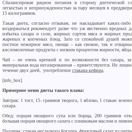
Сбалансировав рацион питания в сторону диетической с
легкостью и непринужденностью за пару месяцев в преддверии
15 килограммов.
Такая диета, согласно отзывам, не накладывает каких-либо
воздержаться рекомендует разве что уж явственно вредных 
избытка сахара и соли, жирных сортов мяса и жирных прод
жареных и копченых блюд. Зато со спокойной душей можн
постное нежирное мясо, овощи – как свежие, так и отварны
кисломолочные продукты с низким процентом жирности, яйца
Чай – не очень крепкий и по возможности без сахара, за
минеральная вода негазированная – приветствуются. Не лишним
течение двух дней, употребление
стакана кефира
.
[info_box]
Примерное меню диеты такого плана:
Завтрак: 1 тост, 15- граммов творога, 1 яблоко, 1 стакан зелен
сахара.
Обед: порция овощного супа или борща, 200 граммов отв
большая порция овощного салата с оливковым маслом и лимон
Полдник: стакан несладкого йогурта, фруктовый салат из цитр