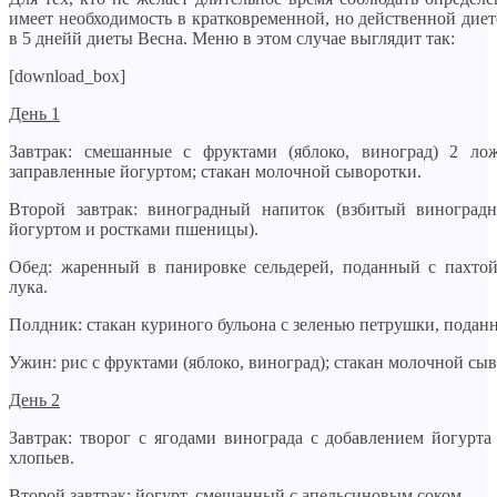
имеет необходимость в кратковременной, но действенной диете
в 5 днейй диеты Весна. Меню в этом случае выглядит так:
[download_box]
День 1
Завтрак: смешанные с фруктами (яблоко, виноград) 2 ло
заправленные йогуртом; стакан молочной сыворотки.
Второй завтрак: виноградный напиток (взбитый виноград
йогуртом и ростками пшеницы).
Обед: жаренный в панировке сельдерей, поданный с пахтой
лука.
Полдник: стакан куриного бульона с зеленью петрушки, подан
Ужин: рис с фруктами (яблоко, виноград); стакан молочной сы
День 2
Завтрак: творог с ягодами винограда с добавлением йогурт
хлопьев.
Второй завтрак: йогурт, смешанный с апельсиновым соком.