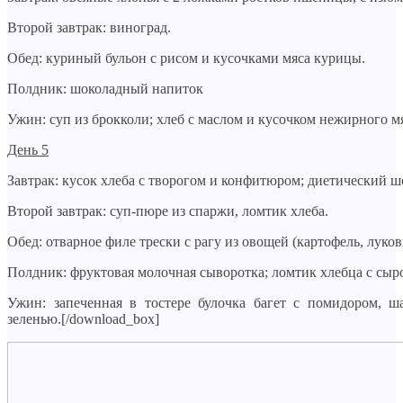
Второй завтрак: виноград.
Обед: куриный бульон с рисом и кусочками мяса курицы.
Полдник: шоколадный напиток
Ужин: суп из брокколи; хлеб с маслом и кусочком нежирного м
День 5
Завтрак: кусок хлеба с творогом и конфитюром; диетический 
Второй завтрак: суп-пюре из спаржи, ломтик хлеба.
Обед: отварное филе трески с рагу из овощей (картофель, луко
Полдник: фруктовая молочная сыворотка; ломтик хлебца с сы
Ужин: запеченная в тостере булочка багет с помидором, 
зеленью.[/download_box]