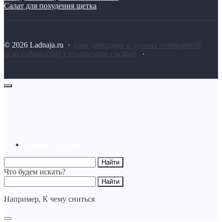
Салат для похудения щетка
©
2026
Ladnaja.ru
·
гора демерджи и долина привидений
если собака спит с открытыми глазами
·
Пример страницы
Что будем искать?
Например,
К чему сниться