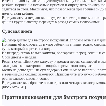
В течение дня кушайте получившуюся кашу столько, сколько за
разбить порции на несколько приемов и определить примерное 
садиться за стол. Максимум, что позволяется при гречневой ди
ночь стакан кефира.
В результате, за неделю вы похудеете от семи до восьми килог
данная крупа навсегда перейдет в разряд самых нелюбимых.
Суповая диета
Неплохие отзывы у диет
Принцип её заключается в употреблении в пищу только специ
супа, который варится на воде.
Из ингредиентов только капуста, болгарский перец, зелень и се
Срок диеты – неделя.
Рецепт супа: Шинкуем капусту, нарезаем перец, сельдерей и зеле
закладываем в кастрюлю с водой, варим около получаса.
Меню на день: данный суп содержит очень мало калорий, поэт
в течение дня сколько захочется. Приправлять его нужно небо
растительного масла и солью.
В результате вы сбросите около трех или четырех килограммов.
[block id=»14″]
Противопоказания для быстрого похуд