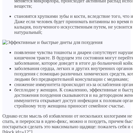
меняется микрофлора, происходит активный распад исп
веществ;
становятся хрупкими зубы и кости, вследствие того, что 
Даже если человек будет принимать витамины во время 
кальция, полученного искусственным путем, не усвоится 
натуральный;
появление чувства тошноты и диареи сопутствует наруш
кишечном тракте. В будущем эти состояния могут перейт
заболевание, которое доведет в итоге до больничной койк
заболевания сердца, легких и других внутренних органо
похудения с помощью различных химических средств, к
людьми без предварительной консультации с медиками;
снижение иммунитета происходит из-за ослабления орган
бесплодие у женщин. К сожалению, эффективные и быст
достижения похудения сказываются и на детородном жен
иммунитета открывает доступ инфекции к половым орган
стройному телу женщина приносит семейное счастье.
Однако если мысль об избавлении от нескольких килограмм не
спать, и переросла в идею-фикс, можно и похудеть, причем бы
постараться сделать это максимально щадяще: пожалеть себя и 
[block id=»12″]