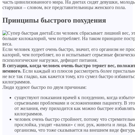
часть цивилизованного мира. На диетах сидят девушки, молод
старушки – словом, все представительницы женского пола.
Принципы быстрого похудения
Если человек сбрасывает лишний вес, эт
больше килокалорий, чем потребляет. На таком принципе пос
веса.
Если человек худеет очень быстро, значит, его организм не про
калорий, чем потребляет, но и испытывает серьезные физическ
психологические нагрузки, дефицит питания.
В ситуации, когда человек очень быстро теряет вес, полож
немного.
Если каждый из плюсов рассмотреть более пристально
не все так гладко, как кажется тому, кто сумел быстро избавить
килограммов.
Люди худеют быстро по двум причинам:
существуют показания врачей к похудению, когда избыто
серьезными проблемами и осложнениями пациенту. В это
от желания, ему приходится как можно быстрее избавлят
килограммов.
человек очень быстро стройнеет, потому что стремительн
прослойка, уходят «валики» с ног, рук, живота и лица. В
организма, что тоже сказывается на внешнем виде фигур