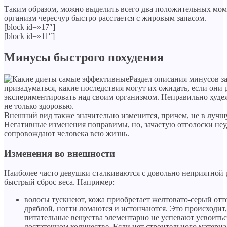
Таким образом, можно выделить всего два положительных моме
организм чересчур быстро расстается с жировым запасом.
[block id=»17″]
[block id=»11″]
Минусы быстрого похудения
Раздел описания минусов з
призадуматься, какие последствия могут их ожидать, если они 
экспериментировать над своим организмом. Неправильно худея
не только здоровью.
Внешний вид также значительно изменится, причем, не в лучш
Негативные изменения поправимы, но, зачастую отголоски неу
сопровождают человека всю жизнь.
Изменения во внешности
Наиболее часто девушки сталкиваются с довольно неприятной 
быстрый сброс веса. Например:
волосы тускнеют, кожа приобретает желтовато-серый отт
дряблой, ногти ломаются и истончаются. Это происходит,
питательные вещества элементарно не успевают усвоитьс
достаточном количестве. Если нет строительного материал