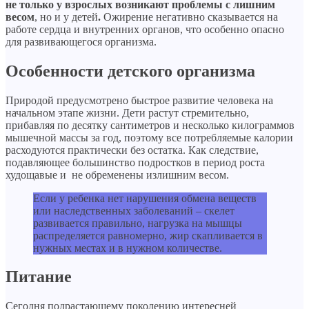
не только у взрослых возникают проблемы с лишним
весом
, но и у детей
.
Ожирение негативно сказывается на
работе сердца и внутренних органов, что особенно опасно
для развивающегося организма.
Особенности детского организма
Природой предусмотрено быстрое развитие человека на
начальном этапе жизни. Дети растут стремительно,
прибавляя по десятку сантиметров и несколько килограммов
мышечной массы за год, поэтому все потребляемые калории
расходуются практически без остатка. Как следствие,
подавляющее большинство подростков в период роста
худощавые и не обременены излишним весом.
Если у ребенка нет нарушения обмена веществ
или наследственных заболеваний – скелет
развивается правильно, нагрузка на мышцы
распределяется равномерно, жир скапливается в
нужных местах и в нужном количестве.
Питание
Сегодня подрастающему поколению интересней