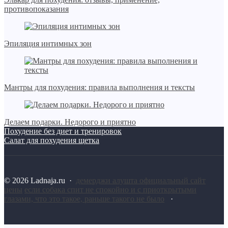
противопоказания
Эпиляция интимных зон
Мантры для похудения: правила выполнения и тексты
Делаем подарки. Недорого и приятно
Похудение без диет и тренировок
Салат для похудения щетка
©
2026
Ladnaja.ru
·
демерджи алушта официальный сайт
цены
если собака спит не спокойно и с приоткрытыми
глазами, что это такое, раньше такого не было
·