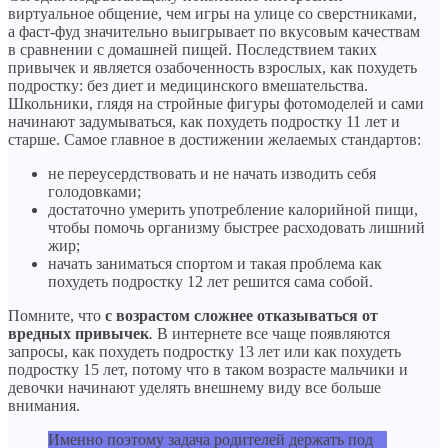
виртуальное общение, чем игры на улице со сверстниками,
а фаст-фуд значительно выигрывает по вкусовым качествам
в сравнении с домашней пищей. Последствием таких
привычек и является озабоченность взрослых, как похудеть
подростку: без диет и медицинского вмешательства.
Школьники, глядя на стройные фигуры фотомоделей и сами
начинают задумываться, как похудеть подростку 11 лет и
старше. Самое главное в достижении желаемых стандартов:
не переусердствовать и не начать изводить себя
голодовками;
достаточно умерить употребление калорийной пищи,
чтобы помочь организму быстрее расходовать лишний
жир;
начать заниматься спортом и такая проблема как
похудеть подростку 12 лет решится сама собой.
Помните, что
с возрастом сложнее отказываться от
вредных привычек
.
В интернете все чаще появляются
запросы, как похудеть подростку 13 лет или как похудеть
подростку 15 лет, потому что в таком возрасте мальчики и
девочки начинают уделять внешнему виду все больше
внимания.
Именно поэтому задача родителей держать под