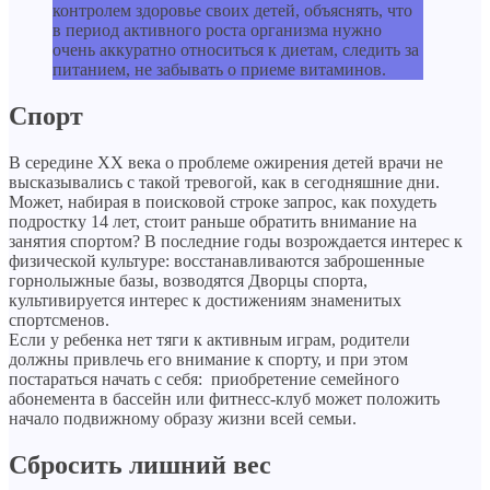
контролем здоровье своих детей, объяснять, что
в период активного роста организма нужно
очень аккуратно относиться к диетам, следить за
питанием, не забывать о приеме витаминов.
Спорт
В середине XX века о проблеме ожирения детей врачи не
высказывались с такой тревогой, как в сегодняшние дни.
Может, набирая в поисковой строке запрос, как похудеть
подростку 14 лет, стоит раньше обратить внимание на
занятия спортом? В последние годы возрождается интерес к
физической культуре: восстанавливаются заброшенные
горнолыжные базы, возводятся Дворцы спорта,
культивируется интерес к достижениям знаменитых
спортсменов.
Если у ребенка нет тяги к активным играм, родители
должны привлечь его внимание к спорту, и при этом
постараться начать с себя: приобретение семейного
абонемента в бассейн или фитнесс-клуб может положить
начало подвижному образу жизни всей семьи.
Сбросить лишний вес