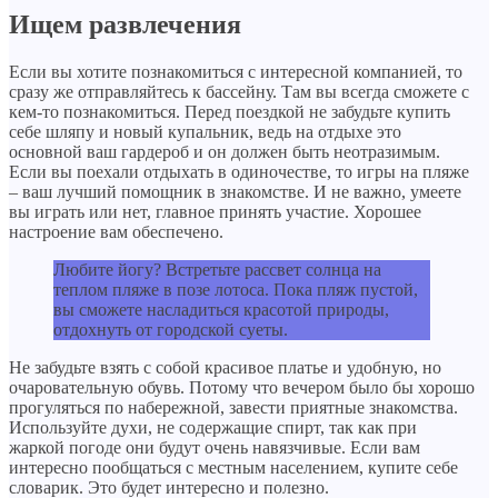
Ищем развлечения
Если вы хотите познакомиться с интересной компанией, то
сразу же отправляйтесь к бассейну. Там вы всегда сможете с
кем-то познакомиться. Перед поездкой не забудьте купить
себе шляпу и новый купальник, ведь на отдыхе это
основной ваш гардероб и он должен быть неотразимым.
Если вы поехали отдыхать в одиночестве, то игры на пляже
– ваш лучший помощник в знакомстве. И не важно, умеете
вы играть или нет, главное принять участие. Хорошее
настроение вам обеспечено.
Любите йогу? Встретьте рассвет солнца на
теплом пляже в позе лотоса. Пока пляж пустой,
вы сможете насладиться красотой природы,
отдохнуть от городской суеты.
Не забудьте взять с собой красивое платье и удобную, но
очаровательную обувь. Потому что вечером было бы хорошо
прогуляться по набережной, завести приятные знакомства.
Используйте духи, не содержащие спирт, так как при
жаркой погоде они будут очень навязчивые. Если вам
интересно пообщаться с местным населением, купите себе
словарик. Это будет интересно и полезно.