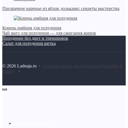
Прозрачное варенье из яблок дольками: секреты мастерства
Корень имбиря для похудения
Чай матэ для похудения — для сжигания жиров
Похудение без диет и тренировок
Салат для похудения щетка
©
2026
Ladnaja.ru
·
кулуары чатыр дага
бетонный бассейн в
крыму
·
Пример страницы