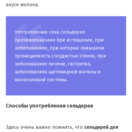
вкусе молока.
Употребление сока сельдерея
противопоказано при истощении, при
заболеваниях, при которых повышена
проницаемость сосудистых стенок, при
заболеваниях печени, гастритах,
заболеваниях щитовидной железы и
мочеполовой системы.
Способы употребления сельдерея
Здесь очень важно помнить, что
сельдерей для