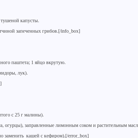
 тушеной капусты.
тчиной запеченных грибов.[/info_box]
чного паштета; 1 яйцо вкрутую.
мидоры, лук).
]
итого с 25 г малины).
ста, огурцы), заправленные лимонным соком и растительным масл
 заменить кашей с кефиром).[/error_box]