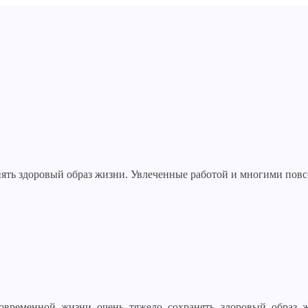
нять здоровый образ жизни. Увлеченные работой и многими по
овременной жизни очень тяжело сохранять здоровый образ 