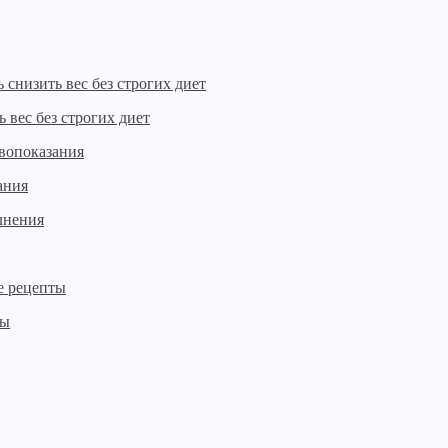
 вес без строгих диет
ания
ты