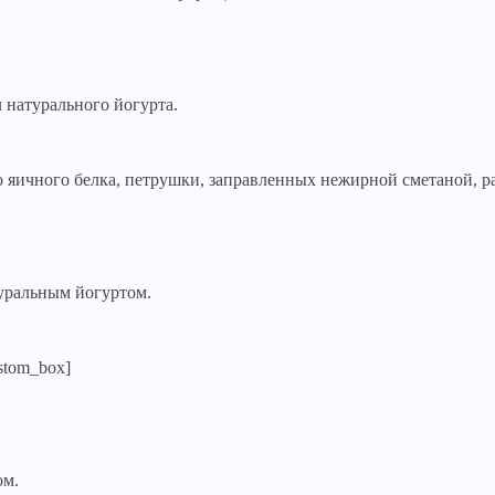
 натурального йогурта.
ого яичного белка, петрушки, заправленных нежирной сметаной, р
атуральным йогуртом.
stom_box]
ом.