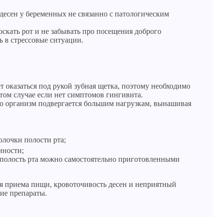
десен у беременных не связанно с патологическим
скать рот и не забывать про посещения доброго
ь в стрессовые ситуации.
 оказаться под рукой зубная щетка, поэтому необходимо
 том случае если нет симптомов гингивита.
 что организм подвергается большим нагрузкам, вынашивая
олочки полости рта;
нности;
ь полость рта можно самостоятельно приготовленными
я приема пищи, кровоточивость десен и неприятный
кие препараты.