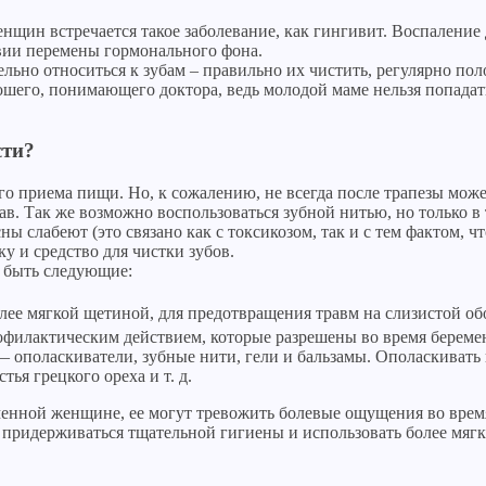
щин встречается такое заболевание, как гингивит. Воспаление 
вии перемены гормонального фона.
но относиться к зубам – правильно их чистить, регулярно поло
ошего, понимающего доктора, ведь молодой маме нельзя попадат
сти?
о приема пищи. Но, к сожалению, не всегда после трапезы может
ав. Так же возможно воспользоваться зубной нитью, но только в
сны слабеют (это связано как с токсикозом, так и с тем фактом,
у и средство для чистки зубов.
т быть следующие:
лее мягкой щетиной, для предотвращения травм на слизистой об
офилактическим действием, которые разрешены во время береме
— ополаскиватели, зубные нити, гели и бальзамы. Ополаскиват
тья грецкого ореха и т. д.
енной женщине, ее могут тревожить болевые ощущения во врем
ит придерживаться тщательной гигиены и использовать более мяг