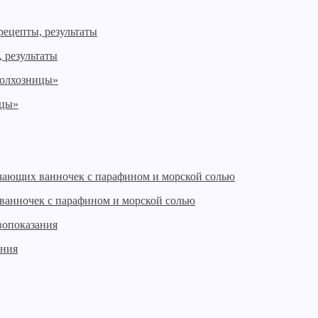
, результаты
ицы»
ванночек с парафином и морской солью
ания