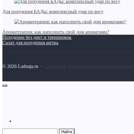
Для похудения БАДы: комплексный удар по весу
Ароматерапия: как наполнить свой дом ароматами?
Похудение без диет и тренировок
Салат для похудения щетка
©
2026
Ladnaja.ru
·
санаторий демерджи алушта официальный
Пример страницы