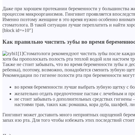
Даже при хорошем протекании беременности у большинства жен
процессом микроорганизмов. Гингивит проявляется впоследст
Именно поэтому женщине в это время нужно особенно вниматель
стоматолога. В такой ситуации лучше переплатить и найти хор
[block id=»10″]
Как правильно чистить зубы во время беременно
Стоматологи рекомендуют чистить зубы после каждог
хотя бы прополоскать полость рта теплой водой или настоем тр
Также не стоит забывать, что во время беременности зубы и де
ребенка), поэтому, возможно, понадобится сменить зубную щетк
Рекомендации по гигиене полости рта при беременности могу
во время беременности лучше выбрать зубную щетку с бо
желательно отдать предпочтение пастам с лечебным и пр
не стоит забывать о дополнительных средствах гигиены 
настоями трав, таких как: ромашка, кора дуба, шалфей, лис
Гингивит может доставить много неприятных ощущений берем
запах изо рта. Для того чтобы избежать этих последствий сто