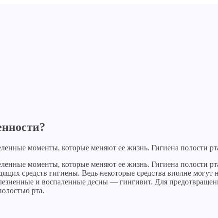
енности?
еленные моменты, которые меняют ее жизнь. Гигиена полости р
еленные моменты, которые меняют ее жизнь. Гигиена полости р
дящих средств гигиены. Ведь некоторые средства вполне могут 
олезненные и воспаленные десны — гингивит. Для предотвращен
олостью рта.