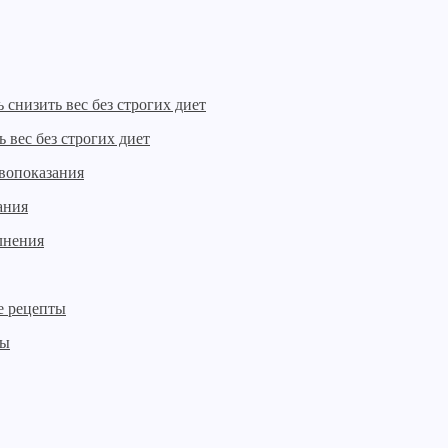
 вес без строгих диет
ания
ты