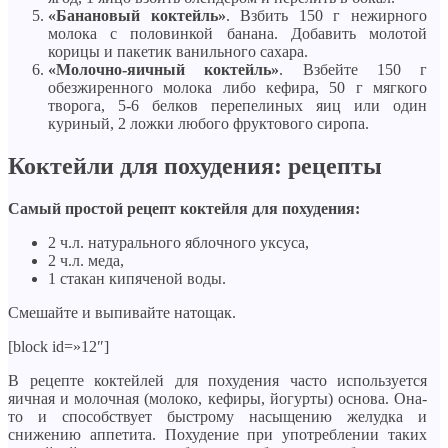
«Банановый коктейль»
. Взбить 150 г нежирного
молока с половинкой банана. Добавить молотой
корицы и пакетик ванильного сахара.
«Молочно-яичный коктейль»
. Взбейте 150 г
обезжиренного молока либо кефира, 50 г мягкого
творога, 5-6 белков перепелиных яиц или один
куриный, 2 ложки любого фруктового сиропа.
Коктейли для похудения: рецепты
Самый простой рецепт коктейля для похудения:
2 ч.л. натурального яблочного уксуса,
2 ч.л. меда,
1 стакан кипяченой воды.
Смешайте и выпивайте натощак.
[block id=»12″]
В рецепте коктейлей для похудения часто используется
яичная и молочная (молоко, кефиры, йогурты) основа. Она-
то и способствует быстрому насыщению желудка и
снижению аппетита. Похудение при употреблении таких