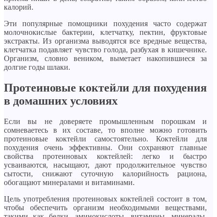
калорий.
Эти популярные помощники похудения часто содержат
молочнокислые бактерии, клетчатку, пектин, фруктовые
экстракты. Из организма выводятся все вредные вещества,
клетчатка подавляет чувство голода, разбухая в кишечнике.
Организм, словно веником, выметает накопившиеся за
долгие годы шлаки.
Протеиновые коктейли для похудения
в домашних условиях
Если вы не доверяете промышленным порошкам и
сомневаетесь в их составе, то вполне можно готовить
протеиновые коктейли самостоятельно. Коктейли для
похудения очень эффективны. Они сохраняют главные
свойства протеиновых коктейлей: легко и быстро
усваиваются, насыщают, дают продолжительное чувство
сытости, снижают суточную калорийность рациона,
обогащают минералами и витаминами.
Цель употребления протеиновых коктейлей состоит в том,
чтобы обеспечить организм необходимыми веществами,
такими как белки, аминокислоты, витамины, минералы,