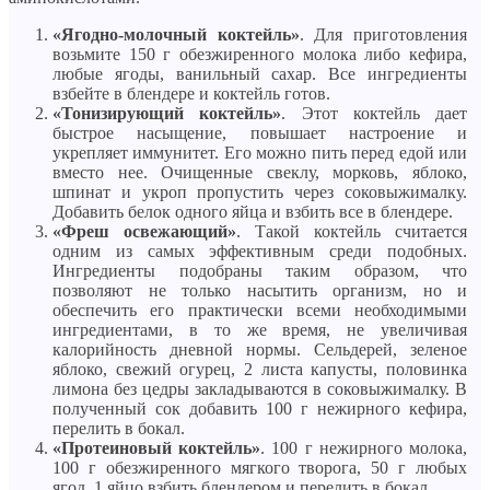
«Ягодно-молочный коктейль»
. Для приготовления
возьмите 150 г обезжиренного молока либо кефира,
любые ягоды, ванильный сахар. Все ингредиенты
взбейте в блендере и коктейль готов.
«Тонизирующий коктейль»
. Этот коктейль дает
быстрое насыщение, повышает настроение и
укрепляет иммунитет. Его можно пить перед едой или
вместо нее. Очищенные свеклу, морковь, яблоко,
шпинат и укроп пропустить через соковыжималку.
Добавить белок одного яйца и взбить все в блендере.
«Фреш освежающий»
. Такой коктейль считается
одним из самых эффективным среди подобных.
Ингредиенты подобраны таким образом, что
позволяют не только насытить организм, но и
обеспечить его практически всеми необходимыми
ингредиентами, в то же время, не увеличивая
калорийность дневной нормы. Сельдерей, зеленое
яблоко, свежий огурец, 2 листа капусты, половинка
лимона без цедры закладываются в соковыжималку. В
полученный сок добавить 100 г нежирного кефира,
перелить в бокал.
«Протеиновый коктейль»
. 100 г нежирного молока,
100 г обезжиренного мягкого творога, 50 г любых
ягод, 1 яйцо взбить блендером и перелить в бокал.