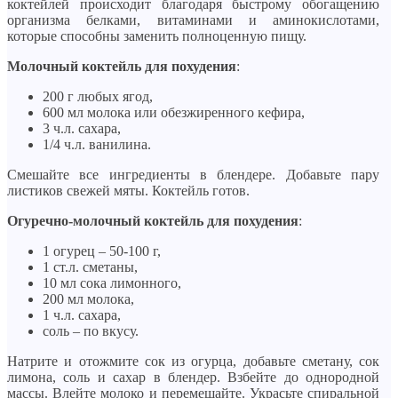
коктейлей происходит благодаря быстрому обогащению
организма белками, витаминами и аминокислотами,
которые способны заменить полноценную пищу.
Молочный коктейль для похудения
:
200 г любых ягод,
600 мл молока или обезжиренного кефира,
3 ч.л. сахара,
1/4 ч.л. ванилина.
Смешайте все ингредиенты в блендере. Добавьте пару
листиков свежей мяты. Коктейль готов.
Огуречно-молочный коктейль для похудения
:
1 огурец – 50-100 г,
1 ст.л. сметаны,
10 мл сока лимонного,
200 мл молока,
1 ч.л. сахара,
соль – по вкусу.
Натрите и отожмите сок из огурца, добавьте сметану, сок
лимона, соль и сахар в блендер. Взбейте до однородной
массы. Влейте молоко и перемешайте. Украсьте спиральной