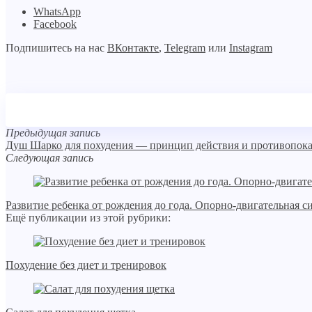
WhatsApp
Facebook
Подпишитесь на нас
ВКонтакте
,
Telegram
или
Instagram
Предыдущая запись
Душ Шарко для похудения — принцип действия и противопока
Следующая запись
Развитие ребенка от рождения до года. Опорно-двигательная с
Ещё публикации из этой рубрики:
Похудение без диет и тренировок