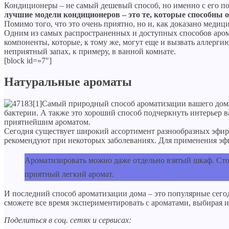
Кондиционеры – не самый дешевый способ, но именно с его п
лучшие модели кондиционеров – это те, которые способны о
Помимо того, что это очень приятно, но и, как доказано медиц
Одним из самых распространенных и доступных способов арома
компоненты, которые, к тому же, могут еще и вызвать аллерги
неприятный запах, к примеру, в ванной комнате.
[block id=»7″]
Натуральные ароматы
Самый природный способ ароматизации вашего дома
бактерии. А также это хороший способ подчеркнуть интерьер в
приятнейшим ароматом.
Сегодня существует широкий ассортимент разнообразных эфирны
рекомендуют при некоторых заболеваниях. Для применения э
Ароматизировать можно даже отдельно взятый шкаф. Сто
приятный легкий аромат.
И последний способ ароматизации дома – это популярные сего
сможете все время экспериментировать с ароматами, выбирая и
Поделиться в соц. сетях и сервисах: