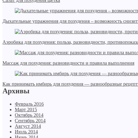
Салат для похудения щетка
Дыхательные упражнения для похудения – возможность снизить
Аэробика для похудения: польза, разновидности, противопоказ
Массаж для похудения: разновидности и правила выполнения
Как принимать имбирь для похудения — разнообразные рецеп
Архивы
Февраль 2016
Март 2015
Октябрь 2014
Сентябрь 2014
Август 2014
Июль 2014
Июнь 2014