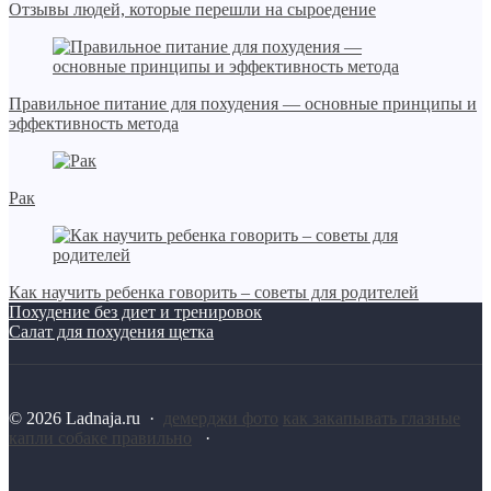
Отзывы людей, которые перешли на сыроедение
Правильное питание для похудения — основные принципы и
эффективность метода
Рак
Как научить ребенка говорить – советы для родителей
Похудение без диет и тренировок
Салат для похудения щетка
©
2026
Ladnaja.ru
·
демерджи фото
как закапывать глазные
капли собаке правильно
·