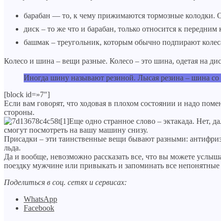
барабан — то, к чему прижимаются тормозные колодки. О
диск – то же что и барабан, только относится к передним 
башмак – треугольник, которым обычно подпирают колеса
Колесо и шина – вещи разные. Колесо – это шина, одетая на ди
Иногда шину называют резиной. Лысая резина – шина со с
[block id=»7″]
Если вам говорят, что ходовая в плохом состоянии и надо поме
стороны.
Еще одно странное слово – эктакада. Нет, д
смогут посмотреть на вашу машину снизу.
Присадки – эти таинственные вещи бывают разными: антифризн
льда.
Да и вообще, невозможно рассказать все, что вы можете услыш
поездку мужчине или привыкать и запоминать все непонятные т
Поделиться в соц. сетях и сервисах:
WhatsApp
Facebook