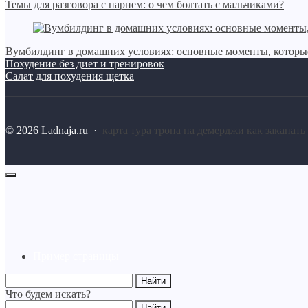
Темы для разговора с парнем: о чем болтать с мальчиками?
Вумбилдинг в домашних условиях: основные моменты, которые
Похудение без диет и тренировок
Салат для похудения щетка
©
2026
Ladnaja.ru
·
карта тура тропа на демерджи
как закапать
Пример страницы
Что будем искать?