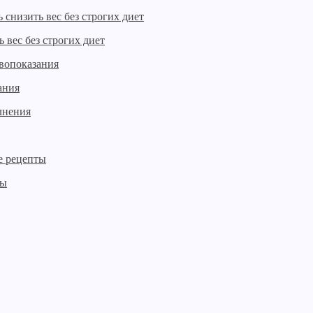
 вес без строгих диет
ания
ты