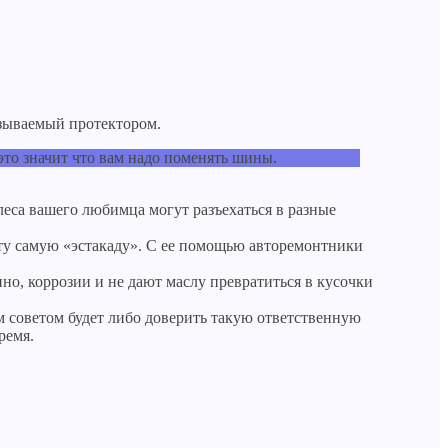
называемый протектором.
это значит что вам надо поменять шины.
леса вашего любимца могут разъехаться в разные
а эту самую «эстакаду». С ее помощью авторемонтники
о, коррозии и не дают маслу превратиться в кусочки
м советом будет либо доверить такую ответственную
ремя.