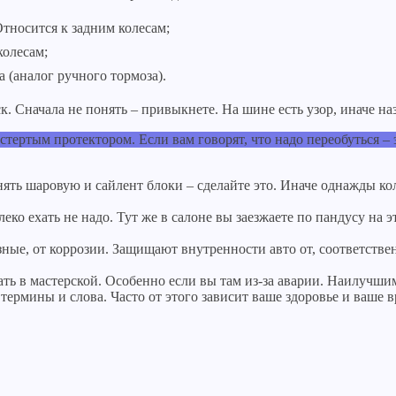
тносится к задним колесам;
колесам;
 (аналог ручного тормоза).
ск. Сначала не понять – привыкнете. На шине есть узор, иначе 
тертым протектором. Если вам говорят, что надо переобуться – 
нять шаровую и сайлент блоки – сделайте это. Иначе однажды ко
алеко ехать не надо. Тут же в салоне вы заезжаете по пандусу н
ые, от коррозии. Защищают внутренности авто от, соответственн
ать в мастерской. Особенно если вы там из-за аварии. Наилучши
ермины и слова. Часто от этого зависит ваше здоровье и ваше в