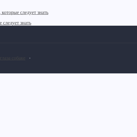
 следует знать
 глаза собаке
·