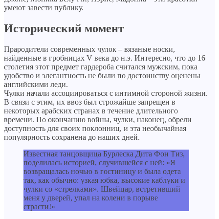
умеют завести публику.
Исторический момент
Прародители современных чулок – вязаные носки,
найденные в гробницах V века до н.э. Интересно, что до 16
столетия этот предмет гардероба считался мужским, пока
удобство и элегантность не были по достоинству оценены
английскими леди.
Чулки начали ассоциироваться с интимной стороной жизни.
В связи с этим, их ввоз был строжайше запрещен в
некоторых арабских странах в течение длительного
времени. По окончанию войны, чулки, наконец, обрели
доступность для своих поклонниц, и эта необычайная
популярность сохранена до наших дней.
Известная танцовщица Бурлеска Дита Фон Тиз,
поделилась историей, случившейся с ней: «Я
возвращалась ночью в гостиницу и была одета
так, как обычно: узкая юбка, высокие каблуки и
чулки со «стрелками». Швейцар, встретивший
меня у дверей, упал на колени в порыве
страсти!»