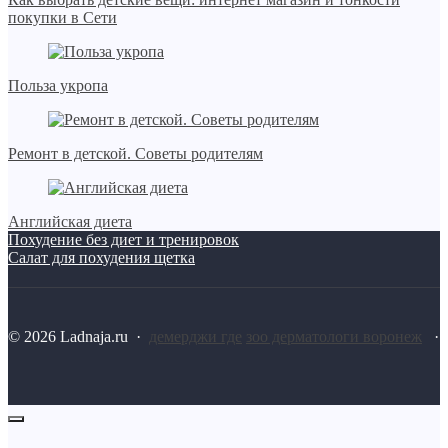
покупки в Сети
Польза укропа
Ремонт в детской. Советы родителям
Английская диета
Похудение без диет и тренировок
Салат для похудения щетка
©
2026
Ladnaja.ru
·
демерджи где
зоо дерматологи воронеж
·